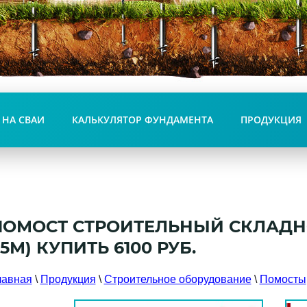
 НА СВАИ
КАЛЬКУЛЯТОР ФУНДАМЕНТА
ПРОДУКЦИЯ
ПОМОСТ СТРОИТЕЛЬНЫЙ СКЛАДНОЙ
,5М) КУПИТЬ 6100 РУБ.
лавная
\
Продукция
\
Строительное оборудование
\
Помосты